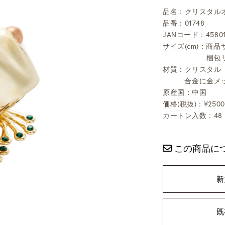
品名：クリスタル
品番：01748
JANコード：45801
サイズ(cm)：商品サ
梱包サ
材質：クリスタル
合金に金メ
原産国：中国
価格(税抜)：¥2500
カートン入数：48
この商品に
新
既