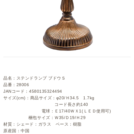
品名：ステンドランプ ブドウＳ
品番：28006
JANコード：4580135324494
サイズ(cm)：商品サイズ：φ20/Ｈ34.5 1.7kg
コード長さ約140
電球：Ｅ17/40ＷＸ1(ＬＥＤ使用可)
梱包サイズ：Ｗ35/Ｄ19/Ｈ29
材質：シェード：ガラス ベース：樹脂
原産国：中国