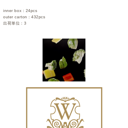
inner box：24pcs
outer carton：432pcs
出荷単位：3