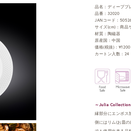
品名：ディーププレー
品番：32020
JANコード：50526
サイズ(cm)：商品サ
材質：陶磁器
原産国：中国
価格(税抜)：¥1200
カートン入数：24
～
Julia Collection
縁部分にエンボス
側にはリム(お皿
でも使用出来る品