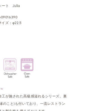
ト Julia
09016390
イズ：φ22.5
～
加工が施された高級感溢れるシリーズ。裏
の縁のこと)も付いており、一流レストラン
格と耐久性を備えております。