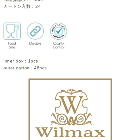
カートン入数：24
inner box：1pcs
outer carton：48pcs