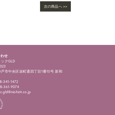
次の商品へ >>
合わせ
ックGLD
023
戸市中央区栄町通四丁目1番10号 新和
8-341-1472
8-361-9074
.gld@niohint.co.jp