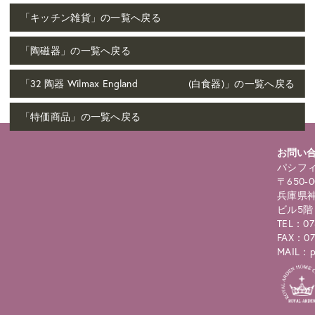
「キッチン雑貨」の一覧へ戻る
「陶磁器」の一覧へ戻る
「32 陶器 Wilmax England (白食器)」の一覧へ戻る
「特価商品」の一覧へ戻る
お問い
パシフィ
〒650-0
兵庫県神
ビル5階
TEL：07
FAX：07
MAIL：pc