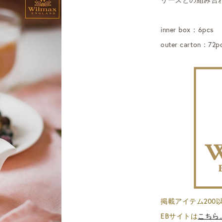
inner box：6pcs
outer carton：72p
掲載アイテム200以上
EBサイトは
こちら