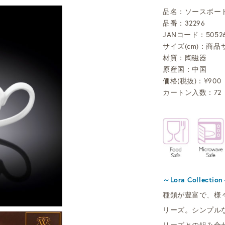
品名：ソースボート 2
品番：32296
JANコード：50526
サイズ(cm)：商品サ
材質：陶磁器
原産国：中国
価格(税抜)：¥900
カートン入数：72
～Lora Collection
種類が豊富で、様
リーズ。シンプル
リーズとの組み合