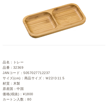
品名：トレー
品番：32369
JANコード：5057027712237
サイズ(cm)：商品サイズ：Ｗ22/Ｄ11.5
材質：木製
原産国：中国
価格(税抜)：¥1800
カートン入数：80