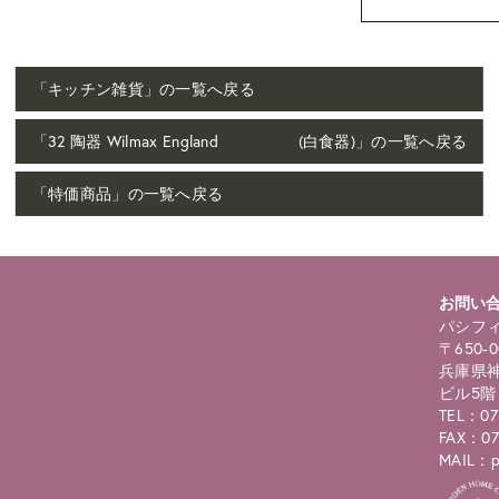
「キッチン雑貨」の一覧へ戻る
「32 陶器 Wilmax England (白食器)」の一覧へ戻る
「特価商品」の一覧へ戻る
お問い
パシフィ
〒650-0
兵庫県神
ビル5階
TEL：07
FAX：07
MAIL：pc