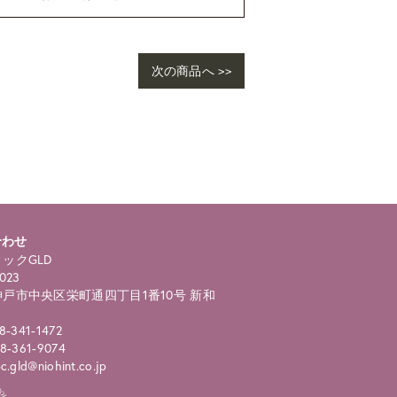
次の商品へ >>
合わせ
ックGLD
023
戸市中央区栄町通四丁目1番10号 新和
8-341-1472
8-361-9074
.gld@niohint.co.jp