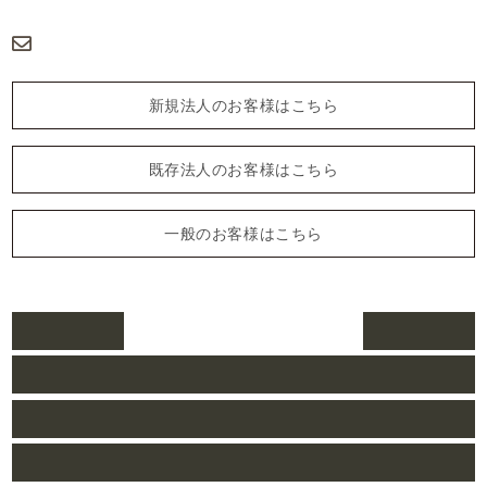
この商品について問い合わせる
新規法人のお客様はこちら
既存法人のお客様はこちら
一般のお客様はこちら
<< 前の商品へ
次の商品へ >>
「キッチン雑貨」の一覧へ戻る
「32 陶器 Wilmax England (白食器)」の一覧へ戻る
「特価商品」の一覧へ戻る