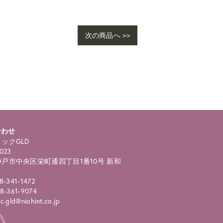
次の商品へ >>
合わせ
ックGLD
023
戸市中央区栄町通四丁目1番10号 新和
8-341-1472
8-361-9074
.gld@niohint.co.jp