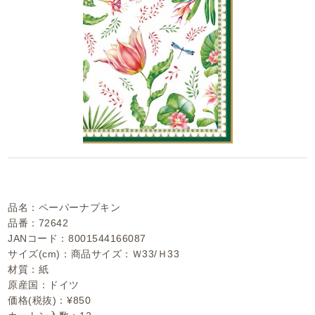
品名：ペーパーナプキン
品番：72642
JANコード：8001544166087
サイズ(cm)：商品サイズ：Ｗ33/Ｈ33
材質：紙
原産国：ドイツ
価格(税抜)：¥850