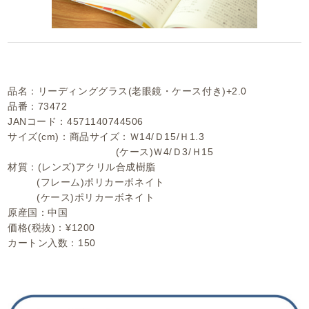
品名：リーディンググラス(老眼鏡・ケース付き)+2.0
品番：73472
JANコード：4571140744506
サイズ(cm)：商品サイズ：Ｗ14/Ｄ15/Ｈ1.3
(ケース)Ｗ4/Ｄ3/Ｈ15
材質：(レンズ)アクリル合成樹脂
(フレーム)ポリカーボネイト
(ケース)ポリカーボネイト
原産国：中国
価格(税抜)：¥1200
カートン入数：150