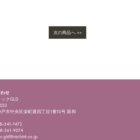
次の商品へ >>
合わせ
ックGLD
023
戸市中央区栄町通四丁目1番10号 新和
8-341-1472
8-361-9074
.gld@niohint.co.jp