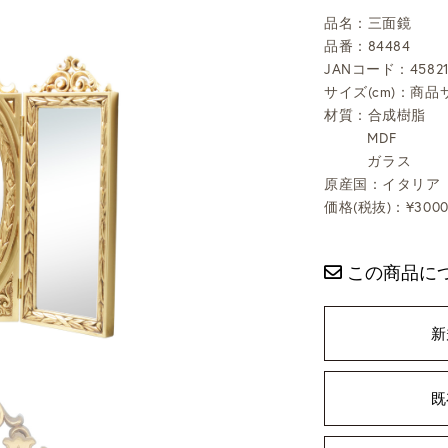
品名：三面鏡
品番：84484
JANコード：458214
サイズ(cm)：商品サ
材質：合成樹脂
MDF
ガラス
原産国：イタリア
価格(税抜)：¥3000
この商品に
新
既