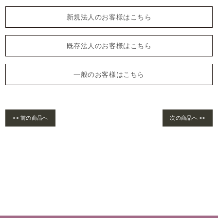
新規法人のお客様はこちら
既存法人のお客様はこちら
一般のお客様はこちら
<< 前の商品へ
次の商品へ >>
Warning
: foreach() argument must be of type array|object, bool given in
/home/se
lims/pacificgld.com/public_html/wp/wp-content/themes/nd/single-products.
php
on line
122