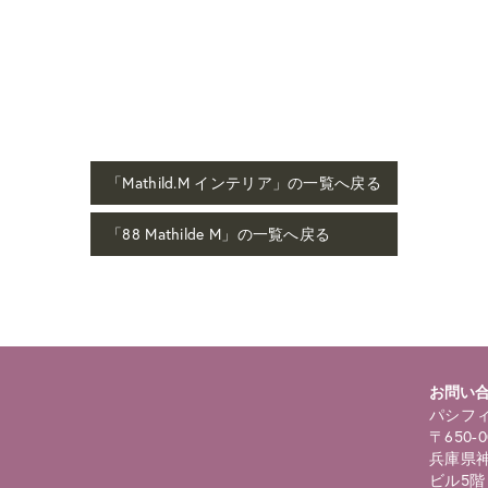
「Mathild.M インテリア」の一覧へ戻る
「88 Mathilde M」の一覧へ戻る
お問い
パシフィ
〒650-0
兵庫県神
ビル5階