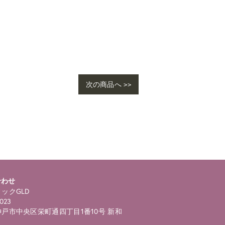
次の商品へ >>
合わせ
ックGLD
023
戸市中央区栄町通四丁目1番10号 新和