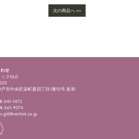
次の商品へ >>
合わせ
ックGLD
023
戸市中央区栄町通四丁目1番10号 新和
8-341-1472
8-361-9074
.gld@niohint.co.jp