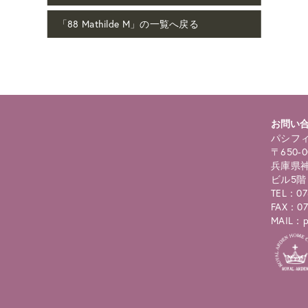
「88 Mathilde M」の一覧へ戻る
お問い
パシフィ
〒650-0
兵庫県神
ビル5階
TEL：07
FAX：07
MAIL：pc