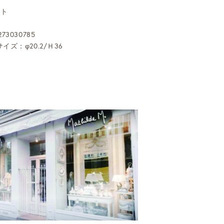
ート
73030785
イズ：φ20.2/Ｈ36