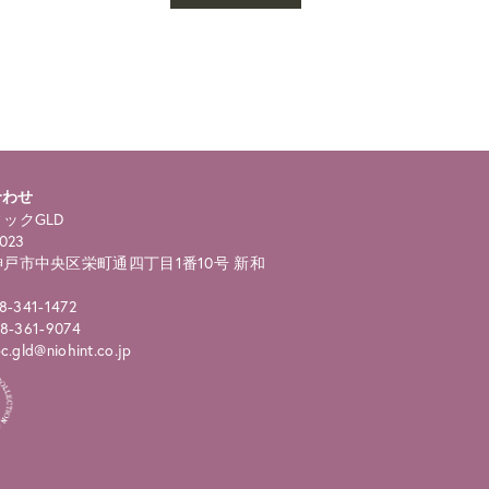
合わせ
ックGLD
023
戸市中央区栄町通四丁目1番10号 新和
8-341-1472
8-361-9074
.gld@niohint.co.jp