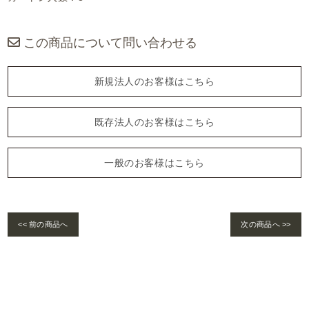
この商品について問い合わせる
新規法人のお客様はこちら
既存法人のお客様はこちら
一般のお客様はこちら
<< 前の商品へ
次の商品へ >>
Warning
: foreach() argument must be of type array|object, bool given in
/home/se
lims/pacificgld.com/public_html/wp/wp-content/themes/nd/single-products.
php
on line
122