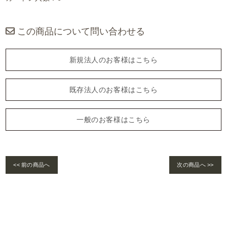
この商品について問い合わせる
新規法人のお客様はこちら
既存法人のお客様はこちら
一般のお客様はこちら
<< 前の商品へ
次の商品へ >>
Warning
: foreach() argument must be of type array|object, bool given in
/home/se
lims/pacificgld.com/public_html/wp/wp-content/themes/nd/single-products.
php
on line
122