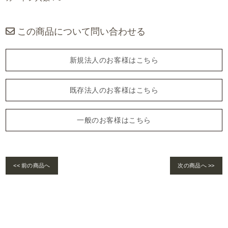
この商品について問い合わせる
新規法人のお客様はこちら
既存法人のお客様はこちら
一般のお客様はこちら
<< 前の商品へ
次の商品へ >>
Warning
: foreach() argument must be of type array|object, bool given in
/home/se
lims/pacificgld.com/public_html/wp/wp-content/themes/nd/single-products.
php
on line
122