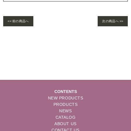
<< 前の商品へ
次の商品へ >>
Warning
: foreach() argument must be of type array|object, bool given in
/home/se
lims/pacificgld.com/public_html/wp/wp-content/themes/nd/single-products.
php
on line
122
CONTENTS
NEW PRODUCTS
PRODUCTS
NEWS
CATALOG
ABOUT US
CONTACT US