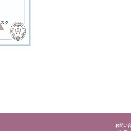
ning
: foreach() argument must be of type array|object, bool given in
/
selims/pacificgld.com/public_html/wp/wp-content/themes/nd/si
roducts.php
on line
122
お問い