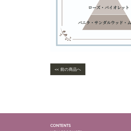
<< 前の商品へ
War
me/
e-p
CONTENTS