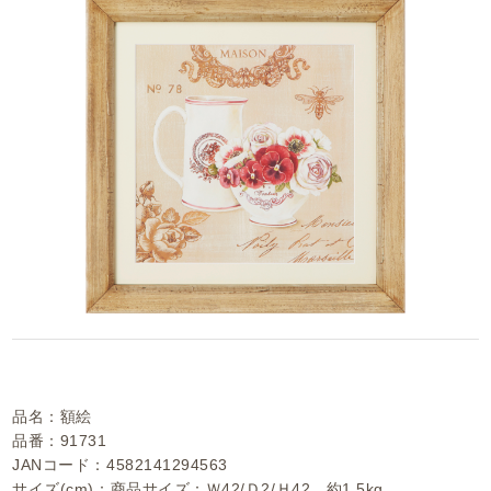
品名：額絵
品番：91731
JANコード：4582141294563
サイズ(cm)：商品サイズ：Ｗ42/Ｄ2/Ｈ42 約1.5kg