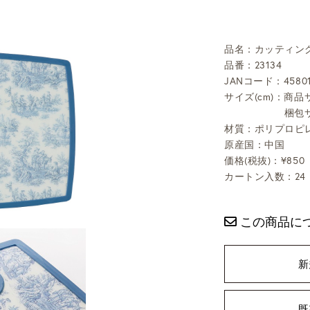
品名：カッティン
品番：23134
JANコード：45801
サイズ(cm)：商品サ
梱包サ
材質：ポリプロピ
原産国：中国
価格(税抜)：¥850
カートン入数：24
この商品に
新
既