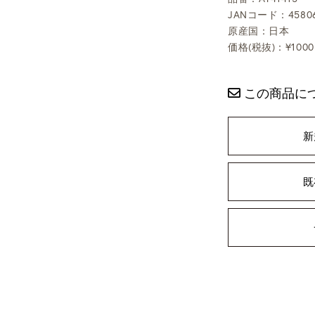
JANコード：45806
原産国：日本
価格(税抜)：¥1000
この商品に
新
既
ning
: foreach() argument must be of type array|object, bool given in
/
selims/pacificgld.com/public_html/wp/wp-content/themes/nd/si