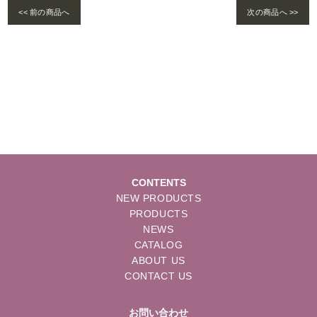
<< 前の商品へ
次の商品へ >>
Warning
: foreach() argument must be of type array|object, bool given in
/home/se
lims/pacificgld.com/public_html/wp/wp-content/themes/nd/single-products.
php
on line
122
CONTENTS
NEW PRODUCTS
PRODUCTS
NEWS
CATALOG
ABOUT US
CONTACT US
お問い合わせ