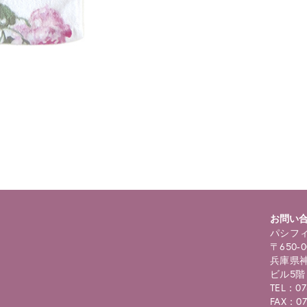
ning
: foreach() argument must be of type array|object, bool given in
/
selims/pacificgld.com/public_html/wp/wp-content/themes/nd/si
roducts.php
on line
122
お問い
パシフィ
〒650-0
兵庫県神
ビル5階
TEL：07
FAX：07