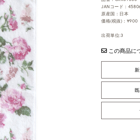
JANコード：45806
原産国：日本
価格(税抜)：¥900
出荷単位:3
この商品に
新
既