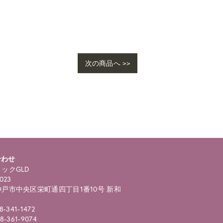
次の商品へ >>
ho
ngl
合わせ
ックGLD
023
戸市中央区栄町通四丁目1番10号 新和
8-341-1472
8-361-9074