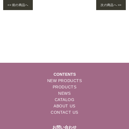
<< 前の商品へ
次の商品へ >>
Warning
: foreach() argument must be of type array|object, bool given in
/home/se
lims/pacificgld.com/public_html/wp/wp-content/themes/nd/single-products.
php
on line
122
CONTENTS
NEW PRODUCTS
PRODUCTS
NEWS
CATALOG
ABOUT US
CONTACT US
お問い合わせ