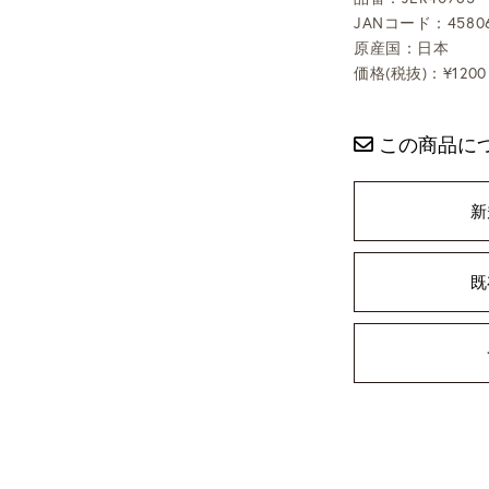
JANコード：45806
原産国：日本
価格(税抜)：¥1200
この商品に
新
既
ning
: foreach() argument must be of type array|object, bool given in
/
selims/pacificgld.com/public_html/wp/wp-content/themes/nd/si