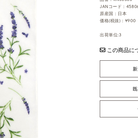
JANコード：45806
原産国：日本
価格(税抜)：¥900
出荷単位:3
この商品に
新
既