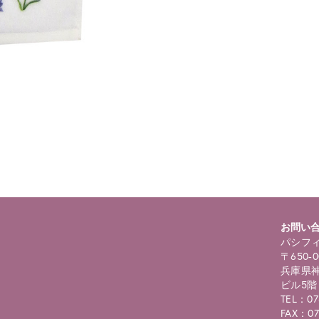
ning
: foreach() argument must be of type array|object, bool given in
/
selims/pacificgld.com/public_html/wp/wp-content/themes/nd/si
roducts.php
on line
122
お問い
パシフィ
〒650-0
兵庫県神
ビル5階
TEL：07
FAX：07