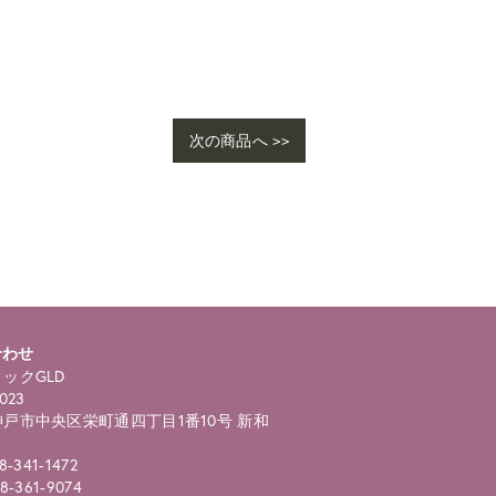
次の商品へ >>
ho
ngl
合わせ
ックGLD
023
戸市中央区栄町通四丁目1番10号 新和
8-341-1472
8-361-9074