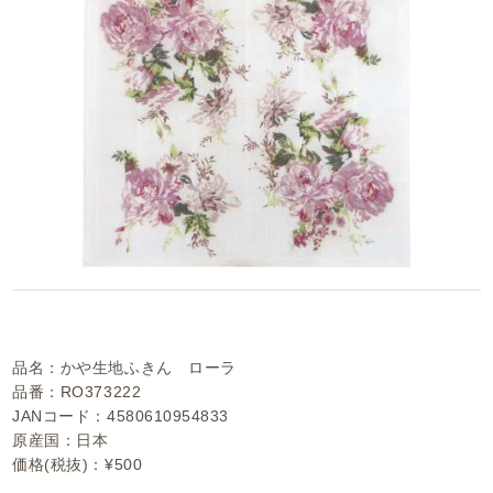
品名：かや生地ふきん ローラ
品番：RO373222
JANコード：4580610954833
原産国：日本
価格(税抜)：¥500