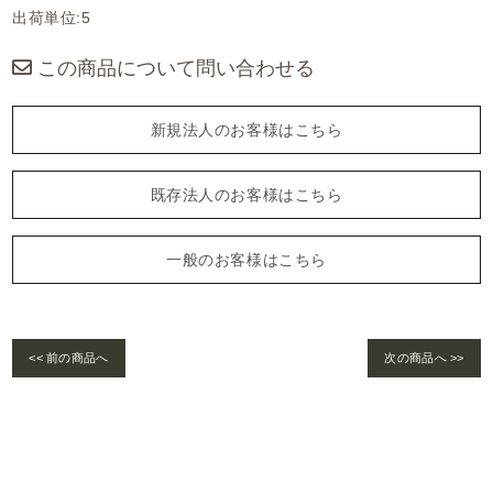
出荷単位:5
この商品について問い合わせる
新規法人のお客様はこちら
既存法人のお客様はこちら
一般のお客様はこちら
<< 前の商品へ
次の商品へ >>
Warning
: foreach() argument must be of type array|object, bool given in
/home/se
lims/pacificgld.com/public_html/wp/wp-content/themes/nd/single-products.
php
on line
122