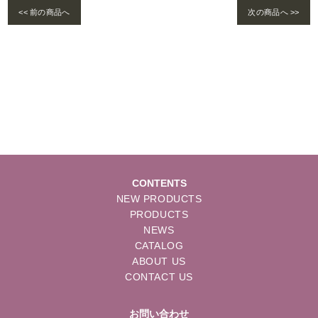
<< 前の商品へ
次の商品へ >>
Warning
: foreach() argument must be of type array|object, bool given in
/home/se
lims/pacificgld.com/public_html/wp/wp-content/themes/nd/single-products.
php
on line
122
CONTENTS
NEW PRODUCTS
PRODUCTS
NEWS
CATALOG
ABOUT US
CONTACT US
お問い合わせ