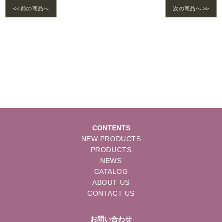
<< 前の商品へ
次の商品へ >>
Warning
: foreach() argument must be of type array|object, bool given in
/home/se
lims/pacificgld.com/public_html/wp/wp-content/themes/nd/single-products.
php
on line
122
CONTENTS
NEW PRODUCTS
PRODUCTS
NEWS
CATALOG
ABOUT US
CONTACT US
お問い合わせ