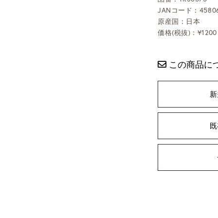
JANコード：45806
原産国：日本
価格(税抜)：¥1200
この商品に
新
既
ning
: foreach() argument must be of type array|object, bool given in
/
selims/pacificgld.com/public_html/wp/wp-content/themes/nd/si