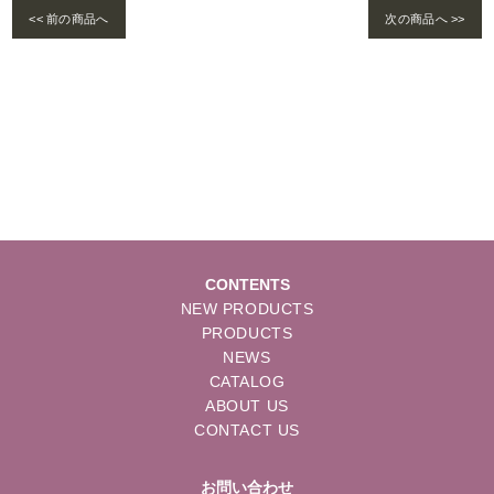
<< 前の商品へ
次の商品へ >>
Warning
: foreach() argument must be of type array|object, bool given in
/home/se
lims/pacificgld.com/public_html/wp/wp-content/themes/nd/single-products.
php
on line
122
CONTENTS
NEW PRODUCTS
PRODUCTS
NEWS
CATALOG
ABOUT US
CONTACT US
お問い合わせ