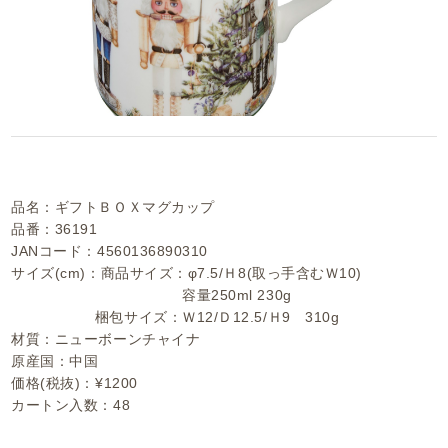
品名：ギフトＢＯＸマグカップ
品番：36191
JANコード：4560136890310
サイズ(cm)：商品サイズ：φ7.5/Ｈ8(取っ手含むＷ10)
容量250ml 230g
梱包サイズ：Ｗ12/Ｄ12.5/Ｈ9 310g
材質：ニューボーンチャイナ
原産国：中国
価格(税抜)：¥1200
カートン入数：48