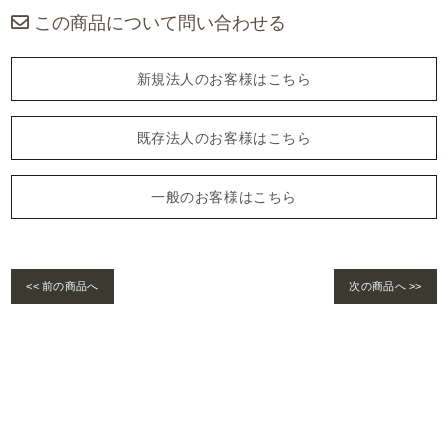
この商品について問い合わせる
新規法人のお客様はこちら
既存法人のお客様はこちら
一般のお客様はこちら
<< 前の商品へ
次の商品へ >>
Warning
: foreach() argument must be of type array|object, bool given in
/home/se
lims/pacificgld.com/public_html/wp/wp-content/themes/nd/single-products.
php
on line
122