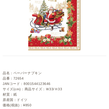
品名：ペーパーナプキン
品番：72654
JANコード：8001544123646
サイズ(cm)：商品サイズ：Ｗ33/Ｈ33
材質：紙
原産国：ドイツ
価格(税抜)：¥850