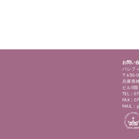
ning
: foreach() argument must be of type array|object, bool given in
/
selims/pacificgld.com/public_html/wp/wp-content/themes/nd/si
roducts.php
on line
122
お問い
パシフィ
〒650-0
兵庫県神
ビル5階
TEL：07
FAX：07
MAIL：pc