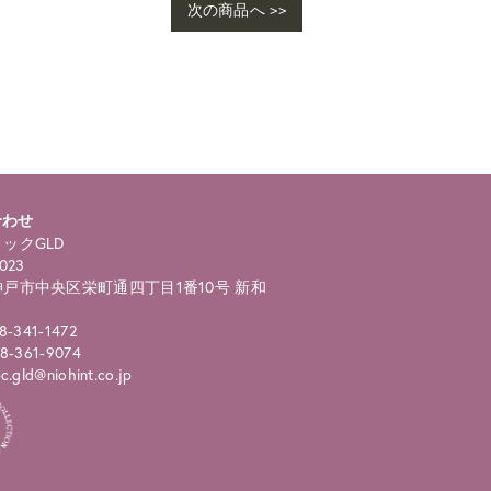
次の商品へ >>
ho
ngl
合わせ
ックGLD
023
戸市中央区栄町通四丁目1番10号 新和
8-341-1472
8-361-9074
.gld@niohint.co.jp