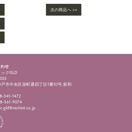
次の商品へ >>
る
合わせ
ックGLD
023
戸市中央区栄町通四丁目1番10号 新和
8-341-1472
8-361-9074
.gld@niohint.co.jp