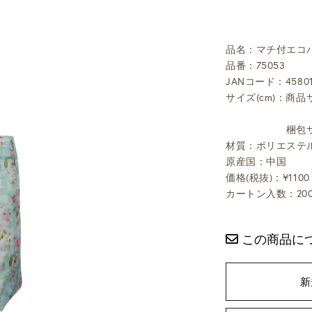
品名：マチ付エコバ
品番：75053
JANコード：45801
サイズ(cm)：商品
(ハ
梱包サ
材質：ポリエステル
原産国：中国
価格(税抜)：¥1100
カートン入数：20
この商品に
新