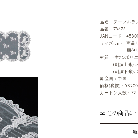
品名：テーブルランナ
品番：78678
JANコード：45801
サイズ(cm)：商品サ
梱包サ
材質：(生地)ポリエ
(刺繍上糸)
(刺繍下糸)
原産国：中国
価格(税抜)：¥3200
カートン入数：72
この商品に
新