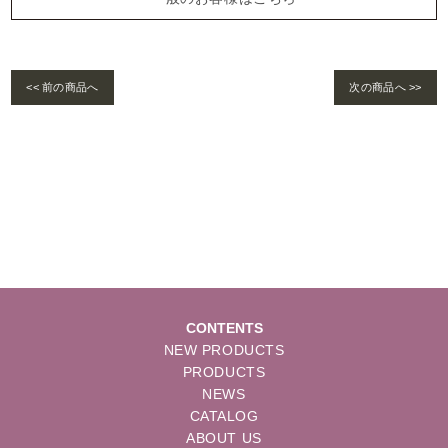
<< 前の商品へ
次の商品へ >>
Warning
: foreach() argument must be of type array|object, bool given in
/home/se
lims/pacificgld.com/public_html/wp/wp-content/themes/nd/single-products.
php
on line
122
CONTENTS
NEW PRODUCTS
PRODUCTS
NEWS
CATALOG
ABOUT US