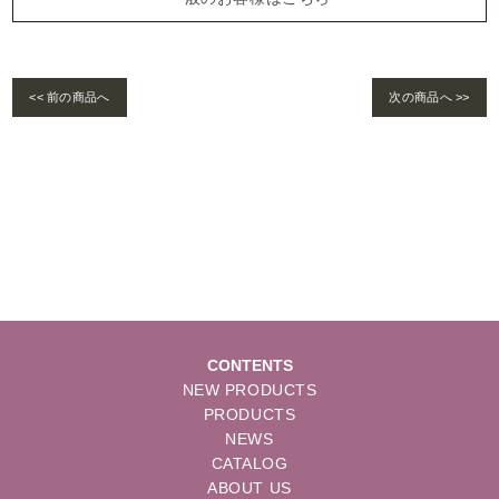
<< 前の商品へ
次の商品へ >>
Warning
: foreach() argument must be of type array|object, bool given in
/home/se
lims/pacificgld.com/public_html/wp/wp-content/themes/nd/single-products.
php
on line
122
CONTENTS
NEW PRODUCTS
PRODUCTS
NEWS
CATALOG
ABOUT US