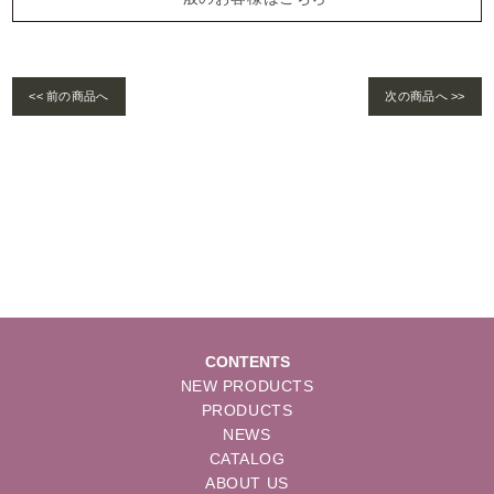
<< 前の商品へ
次の商品へ >>
Warning
: foreach() argument must be of type array|object, bool given in
/home/se
lims/pacificgld.com/public_html/wp/wp-content/themes/nd/single-products.
php
on line
122
CONTENTS
NEW PRODUCTS
PRODUCTS
NEWS
CATALOG
ABOUT US