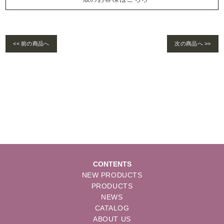
<< 前の商品へ
次の商品へ >>
Warning
: foreach() argument must be of type array|object, bool given in
/home/se
lims/pacificgld.com/public_html/wp/wp-content/themes/nd/single-products.
php
on line
122
CONTENTS
NEW PRODUCTS
PRODUCTS
NEWS
CATALOG
ABOUT US