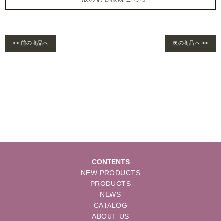
<< 前の商品へ
次の商品へ >>
Warning
: foreach() argument must be of type array|object, bool given in
/home/se
lims/pacificgld.com/public_html/wp/wp-content/themes/nd/single-products.
php
on line
122
CONTENTS
NEW PRODUCTS
PRODUCTS
NEWS
CATALOG
ABOUT US