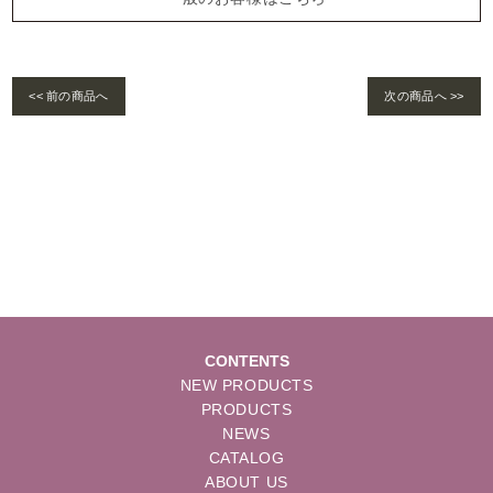
<< 前の商品へ
次の商品へ >>
Warning
: foreach() argument must be of type array|object, bool given in
/home/se
lims/pacificgld.com/public_html/wp/wp-content/themes/nd/single-products.
php
on line
122
CONTENTS
NEW PRODUCTS
PRODUCTS
NEWS
CATALOG
ABOUT US