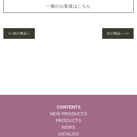
一般のお客様はこちら
<< 前の商品へ
次の商品へ >>
Warning
: foreach() argument must be of type array|object, bool given in
/home/se
lims/pacificgld.com/public_html/wp/wp-content/themes/nd/single-products.
php
on line
122
CONTENTS
NEW PRODUCTS
PRODUCTS
NEWS
CATALOG