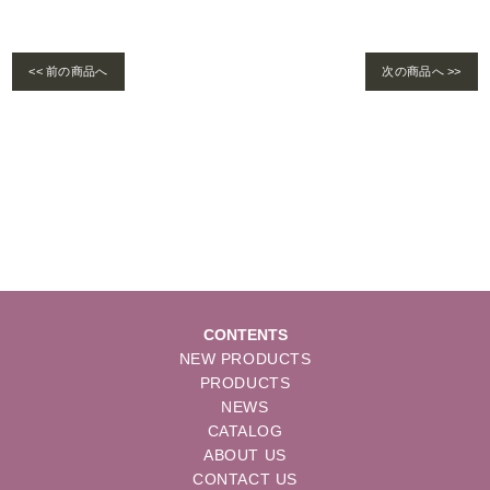
<< 前の商品へ
次の商品へ >>
Warning
: foreach() argument must be of type array|object, bool given in
/home/se
lims/pacificgld.com/public_html/wp/wp-content/themes/nd/single-products.
php
on line
122
CONTENTS
NEW PRODUCTS
PRODUCTS
NEWS
CATALOG
ABOUT US
CONTACT US