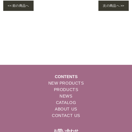
<< 前の商品へ
次の商品へ >>
Warning
: foreach() argument must be of type array|object, bool given in
/home/se
lims/pacificgld.com/public_html/wp/wp-content/themes/nd/single-products.
php
on line
122
CONTENTS
NEW PRODUCTS
PRODUCTS
NEWS
CATALOG
ABOUT US
CONTACT US
お問い合わせ