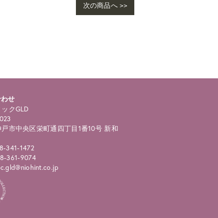
次の商品へ >>
ho
ngl
合わせ
ックGLD
023
戸市中央区栄町通四丁目1番10号 新和
8-341-1472
8-361-9074
.gld@niohint.co.jp