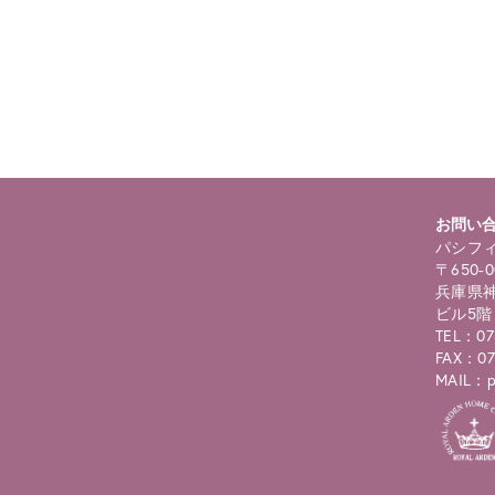
ning
: foreach() argument must be of type array|object, bool given in
/
selims/pacificgld.com/public_html/wp/wp-content/themes/nd/si
roducts.php
on line
122
お問い
パシフィ
〒650-0
兵庫県神
ビル5階
TEL：07
FAX：07
MAIL：pc